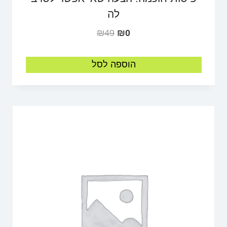
לה
₪
49
₪
0
הוספה לסל